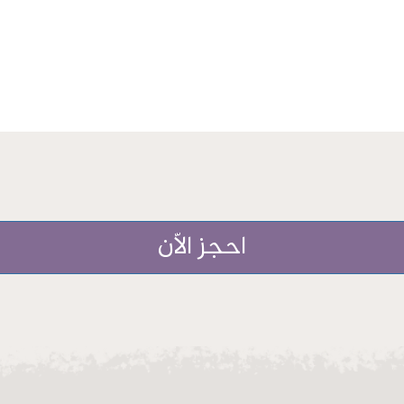
احجز الاّن