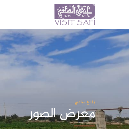
يلا ع صافي
معرض الصور